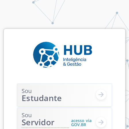
Sou
Estudante
Sou
Servidor
acesso via
GOV.BR